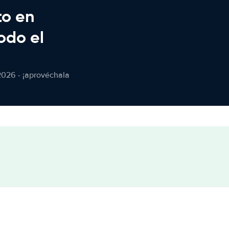
to en
odo el
2026 - ¡aprovéchala