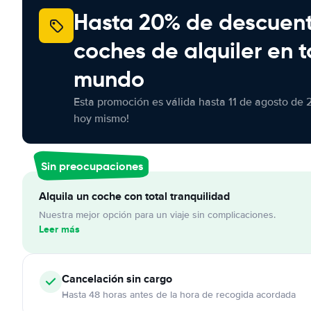
Hasta 20% de descuen
coches de alquiler en t
mundo
Esta promoción es válida hasta 11 de agosto de 
hoy mismo!
Sin preocupaciones
Alquila un coche con total tranquilidad
Nuestra mejor opción para un viaje sin complicaciones.
Leer más
Cancelación
sin cargo
Hasta 48 horas antes de la hora de recogida acordada