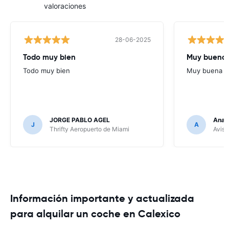
valoraciones
28-06-2025
Todo muy bien
Muy buena
Todo muy bien
Muy buena
JORGE PABLO AGEL
Ana G
J
A
Thrifty Aeropuerto de Miami
Avis 
Información importante y actualizada
para alquilar un coche en Calexico