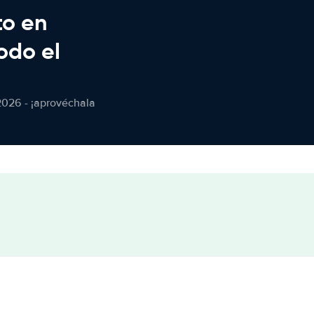
to en
odo el
2026 - ¡aprovéchala