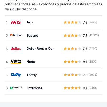
búsqueda todas las valoraciones y precios de estas empresas
de alquiler de coche.
Avis
7.8
(7427)
N
Budget
7.8
(11503)
N
Dollar Rent a Car
7.5
(5286)
N
Hertz
8.1
(8807)
N
Thrifty
7.6
(6965)
N
Enterprise
9.1
(2406)
N