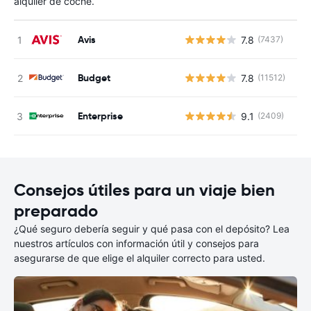
alquiler de coche.
Avis
7.8
(7437)
N
Budget
7.8
(11512)
N
Enterprise
9.1
(2409)
N
Consejos útiles para un viaje bien
preparado
¿Qué seguro debería seguir y qué pasa con el depósito? Lea
nuestros artículos con información útil y consejos para
asegurarse de que elige el alquiler correcto para usted.