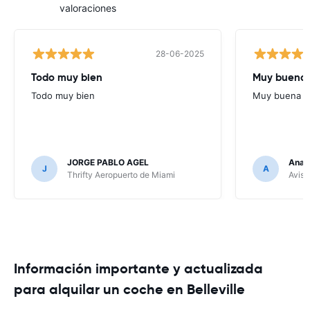
valoraciones
28-06-2025
Todo muy bien
Muy buena
Todo muy bien
Muy buena
JORGE PABLO AGEL
Ana G
J
A
Thrifty Aeropuerto de Miami
Avis 
Información importante y actualizada
para alquilar un coche en Belleville