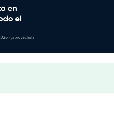
to en
odo el
2026 - ¡aprovéchala