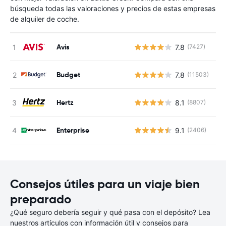
búsqueda todas las valoraciones y precios de estas empresas
de alquiler de coche.
Avis
7.8
(7427)
N
Budget
7.8
(11503)
N
Hertz
8.1
(8807)
N
Enterprise
9.1
(2406)
N
Consejos útiles para un viaje bien
preparado
¿Qué seguro debería seguir y qué pasa con el depósito? Lea
nuestros artículos con información útil y consejos para