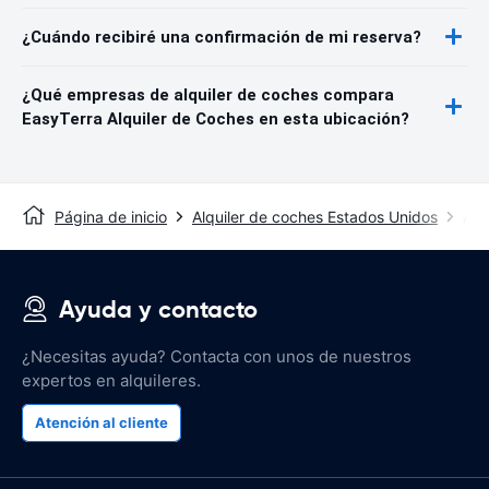
¿Cuándo recibiré una confirmación de mi reserva?
¿Qué empresas de alquiler de coches compara
EasyTerra Alquiler de Coches en esta ubicación?
Página de inicio
Alquiler de coches Estados Unidos
Alq
Ayuda y contacto
¿Necesitas ayuda? Contacta con unos de nuestros
expertos en alquileres.
Atención al cliente