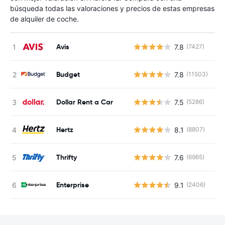
búsqueda todas las valoraciones y precios de estas empresas
de alquiler de coche.
Avis
7.8
(7427)
N
Budget
7.8
(11503)
N
Dollar Rent a Car
7.5
(5286)
N
Hertz
8.1
(8807)
N
Thrifty
7.6
(6965)
N
Enterprise
9.1
(2406)
N