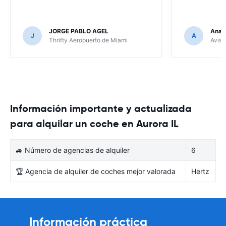
JORGE PABLO AGEL
Ana G
J
A
Thrifty Aeropuerto de Miami
Avis 
Información importante y actualizada
para alquilar un coche en Aurora IL
🚙 Número de agencias de alquiler
6
🏆 Agencia de alquiler de coches mejor valorada
Hertz
Información práctica