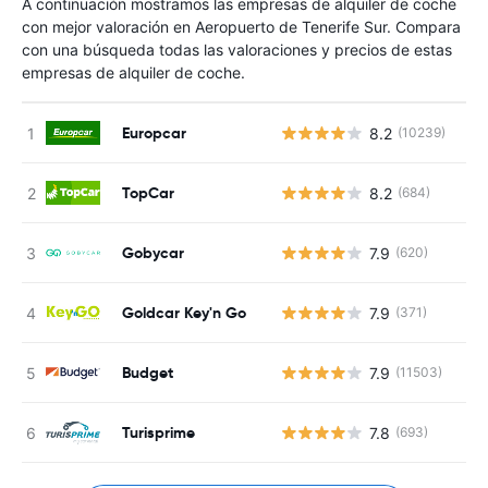
A continuación mostramos las empresas de alquiler de coche
con mejor valoración en Aeropuerto de Tenerife Sur. Compara
con una búsqueda todas las valoraciones y precios de estas
empresas de alquiler de coche.
Europcar
8.2
(10239)
TopCar
8.2
(684)
Gobycar
7.9
(620)
Goldcar Key'n Go
7.9
(371)
Budget
7.9
(11503)
Turisprime
7.8
(693)