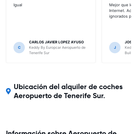
Igual
Mejor que lo
Internet. Ac
ignorados po
CARLOS JAVIER LOPEZ AYUSO
JOSE
C
Keddy By Europcar Aeropuerto de
J
Kedd
Tenerife Sur
Build
Ubicación del alquiler de coches
Aeropuerto de Tenerife Sur.
Información sobre Aeropuerto de