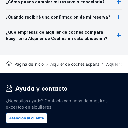
¿Cómo puedo cambiar mi reserva o cancelarla?
¿Cuándo recibiré una confirmación de mi reserva?
¿Qué empresas de alquiler de coches compara
EasyTerra Alquiler de Coches en esta ubicación?
Página de inicio
Alquiler de coches España
Alquiler de
Ayuda y contacto
¿Necesitas ayuda? Contacta con unos de nuestros
expertos en alquileres.
Atención al cliente