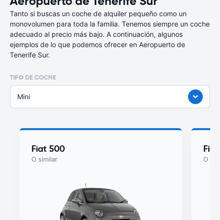
Aeropuerto de Tenerife Sur
Tanto si buscas un coche de alquiler pequeño como un
monovolumen para toda la familia. Tenemos siempre un coche
adecuado al precio más bajo. A continuación, algunos
ejemplos de lo que podemos ofrecer en Aeropuerto de
Tenerife Sur.
TIPO DE COCHE
Mini
Fiat 500
Fia
O similar
O sim