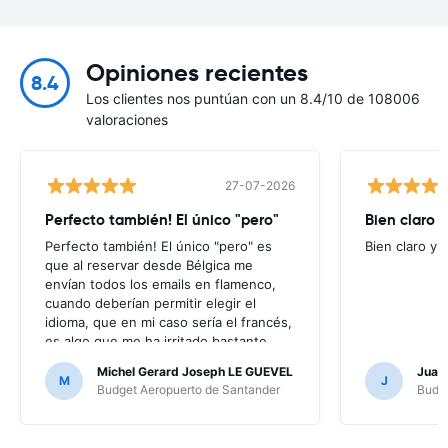
Opiniones recientes
8.4
Los clientes nos puntúan con un 8.4/10 de 108006
valoraciones
27-07-2026
Perfecto también! El único "pero"
Bien claro y
Perfecto también! El único "pero" es
Bien claro y f
que al reservar desde Bélgica me
envían todos los emails en flamenco,
cuando deberían permitir elegir el
idioma, que en mi caso sería el francés,
es algo que me ha irritado bastante
puesto que no entendía nada de los
Michel Gerard Joseph LE GUEVEL
Juan
mensajes que me enviaban; por suerte
M
J
Budget Aeropuerto de Santander
Budge
no ha hecho falta, al no haber ningún
problema, pero en caso contrario...