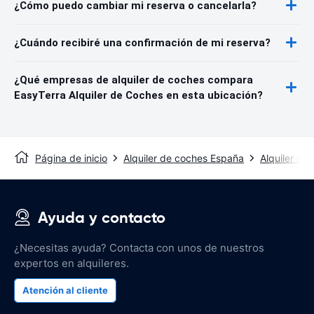
¿Cómo puedo cambiar mi reserva o cancelarla?
¿Cuándo recibiré una confirmación de mi reserva?
¿Qué empresas de alquiler de coches compara
EasyTerra Alquiler de Coches en esta ubicación?
Página de inicio
Alquiler de coches España
Alquiler de 
Ayuda y contacto
¿Necesitas ayuda? Contacta con unos de nuestros
expertos en alquileres.
Atención al cliente