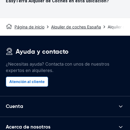
EasyTerra Alquiler de Coches en esta ubicación?
Página de inicio
Alquiler de coches España
Alquiler de 
Ayuda y contacto
¿Necesitas ayuda? Contacta con unos de nuestros
expertos en alquileres.
Atención al cliente
Cuenta
Acerca de nosotros