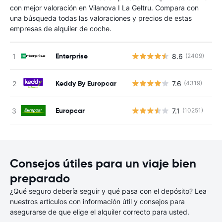
con mejor valoración en Vilanova I La Geltru. Compara con
una búsqueda todas las valoraciones y precios de estas
empresas de alquiler de coche.
Enterprise
8.6
(2409)
N
Keddy By Europcar
7.6
(4319)
N
Europcar
7.1
(10251)
N
Consejos útiles para un viaje bien
preparado
¿Qué seguro debería seguir y qué pasa con el depósito? Lea
nuestros artículos con información útil y consejos para
asegurarse de que elige el alquiler correcto para usted.