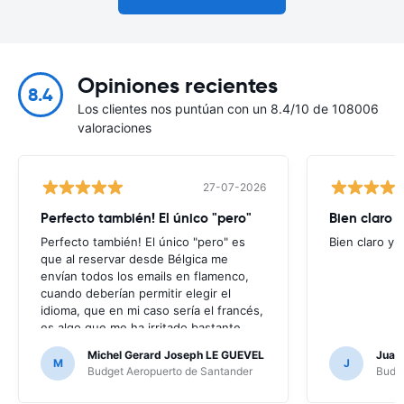
Opiniones recientes
8.4
Los clientes nos puntúan con un 8.4/10 de 108006
valoraciones
27-07-2026
Perfecto también! El único "pero"
Bien claro y
Perfecto también! El único "pero" es
Bien claro y f
que al reservar desde Bélgica me
envían todos los emails en flamenco,
cuando deberían permitir elegir el
idioma, que en mi caso sería el francés,
es algo que me ha irritado bastante
puesto que no entendía nada de los
Michel Gerard Joseph LE GUEVEL
Juan
mensajes que me enviaban; por suerte
M
J
Budget Aeropuerto de Santander
Budge
no ha hecho falta, al no haber ningún
problema, pero en caso contrario...