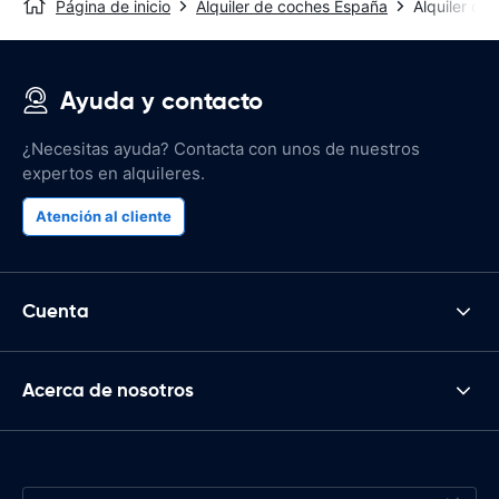
Página de inicio
Alquiler de coches España
Alquiler de
Ayuda y contacto
¿Necesitas ayuda? Contacta con unos de nuestros
expertos en alquileres.
Atención al cliente
Cuenta
Acerca de nosotros