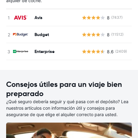
alquiler de coche.
Avis
8
(7437)
N
Budget
8
(11512)
N
Enterprise
8.6
(2409)
N
Consejos útiles para un viaje bien
preparado
¿Qué seguro debería seguir y qué pasa con el depósito? Lea
nuestros artículos con información útil y consejos para
asegurarse de que elige el alquiler correcto para usted.