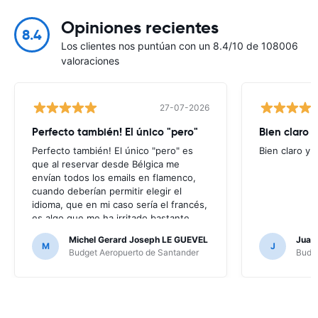
Opiniones recientes
8.4
Los clientes nos puntúan con un 8.4/10 de 108006
valoraciones
27-07-2026
Perfecto también! El único "pero"
Bien claro y
Perfecto también! El único "pero" es
Bien claro y f
que al reservar desde Bélgica me
envían todos los emails en flamenco,
cuando deberían permitir elegir el
idioma, que en mi caso sería el francés,
es algo que me ha irritado bastante
puesto que no entendía nada de los
Michel Gerard Joseph LE GUEVEL
Juan
mensajes que me enviaban; por suerte
M
J
Budget Aeropuerto de Santander
Budge
no ha hecho falta, al no haber ningún
problema, pero en caso contrario...