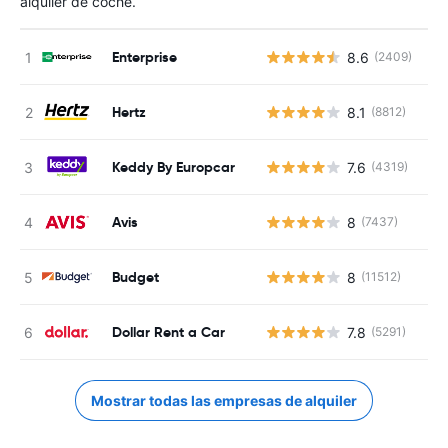
alquiler de coche.
Enterprise
8.6
(2409)
N
Hertz
8.1
(8812)
N
Keddy By Europcar
7.6
(4319)
N
Avis
8
(7437)
N
Budget
8
(11512)
N
Dollar Rent a Car
7.8
(5291)
N
Mostrar todas las empresas de alquiler