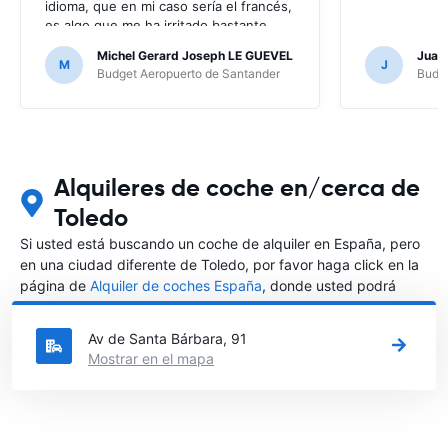
idioma, que en mi caso sería el francés,
es algo que me ha irritado bastante
puesto que no entendía nada de los
Michel Gerard Joseph LE GUEVEL
Juan
mensajes que me enviaban; por suerte
M
J
Budget Aeropuerto de Santander
Budge
no ha hecho falta, al no haber ningún
problema, pero en caso contrario...
Alquileres de coche en/cerca de
Toledo
Si usted está buscando un coche de alquiler en España, pero
en una ciudad diferente de Toledo, por favor haga click en la
página de
Alquiler de coches España
, donde usted podrá
elegir en qué ciudad de España desea alquilar un coche.
Av de Santa Bárbara, 91
Mostrar en el mapa