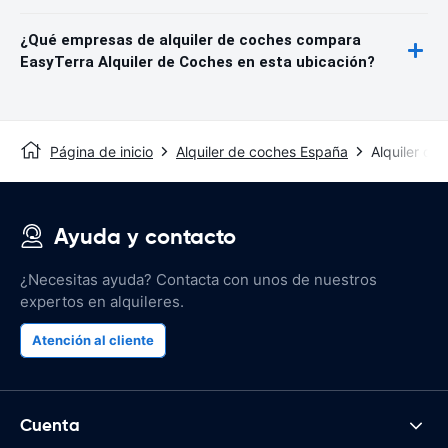
¿Qué empresas de alquiler de coches compara
EasyTerra Alquiler de Coches en esta ubicación?
Página de inicio
Alquiler de coches España
Alquiler de
Ayuda y contacto
¿Necesitas ayuda? Contacta con unos de nuestros
expertos en alquileres.
Atención al cliente
Cuenta