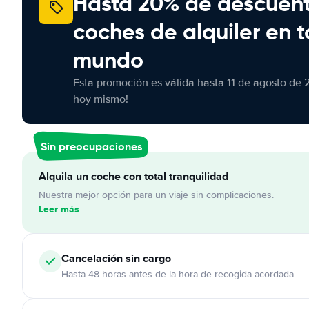
Hasta 20% de descuen
coches de alquiler en t
mundo
Esta promoción es válida hasta 11 de agosto de 
hoy mismo!
Sin preocupaciones
Alquila un coche con total tranquilidad
Nuestra mejor opción para un viaje sin complicaciones.
Leer más
Cancelación
sin cargo
Hasta 48 horas antes de la hora de recogida acordada