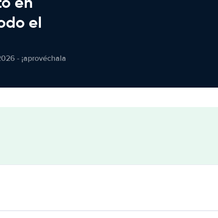
to en
odo el
2026 - ¡aprovéchala