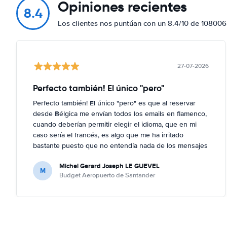
Opiniones recientes
8.4
Los clientes nos puntúan con un 8.4/10 de 108006
27-07-2026
Perfecto también! El único "pero"
Perfecto también! El único "pero" es que al reservar
desde Bélgica me envían todos los emails en flamenco,
cuando deberían permitir elegir el idioma, que en mi
caso sería el francés, es algo que me ha irritado
bastante puesto que no entendía nada de los mensajes
que me enviaban; por suerte no ha hecho falta, al no
Michel Gerard Joseph LE GUEVEL
haber ningún problema, pero en caso contrario...
M
Budget Aeropuerto de Santander