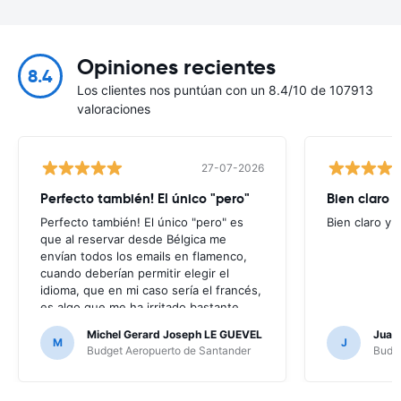
Opiniones recientes
8.4
Los clientes nos puntúan con un 8.4/10 de 107913
valoraciones
27-07-2026
Perfecto también! El único "pero"
Bien claro y
Perfecto también! El único "pero" es
Bien claro y f
que al reservar desde Bélgica me
envían todos los emails en flamenco,
cuando deberían permitir elegir el
idioma, que en mi caso sería el francés,
es algo que me ha irritado bastante
puesto que no entendía nada de los
Michel Gerard Joseph LE GUEVEL
Juan
mensajes que me enviaban; por suerte
M
J
Budget Aeropuerto de Santander
Budge
no ha hecho falta, al no haber ningún
problema, pero en caso contrario...