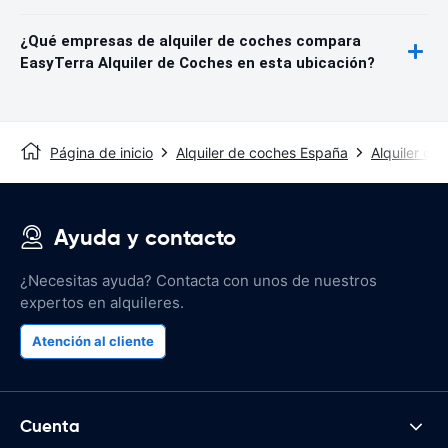
¿Qué empresas de alquiler de coches compara
EasyTerra Alquiler de Coches en esta ubicación?
Página de inicio
Alquiler de coches España
Alquiler de
Ayuda y contacto
¿Necesitas ayuda? Contacta con unos de nuestros
expertos en alquileres.
Atención al cliente
Cuenta