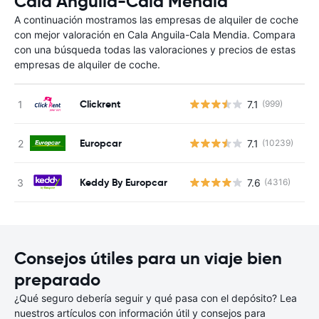
Cala Anguila-Cala Mendia
A continuación mostramos las empresas de alquiler de coche
con mejor valoración en Cala Anguila-Cala Mendia. Compara
con una búsqueda todas las valoraciones y precios de estas
empresas de alquiler de coche.
Clickrent
7.1
(999)
N
Europcar
7.1
(10239)
N
Keddy By Europcar
7.6
(4316)
N
Consejos útiles para un viaje bien
preparado
¿Qué seguro debería seguir y qué pasa con el depósito? Lea
nuestros artículos con información útil y consejos para