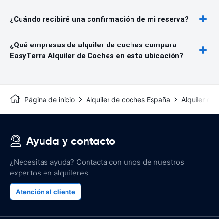
¿Cuándo recibiré una confirmación de mi reserva?
¿Qué empresas de alquiler de coches compara
EasyTerra Alquiler de Coches en esta ubicación?
Página de inicio
Alquiler de coches España
Alquiler de
Ayuda y contacto
¿Necesitas ayuda? Contacta con unos de nuestros
expertos en alquileres.
Atención al cliente