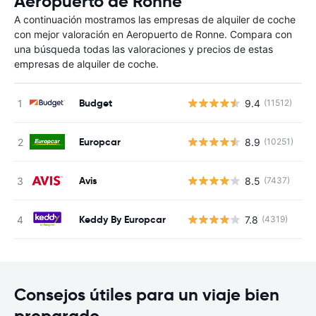
Aeropuerto de Ronne
A continuación mostramos las empresas de alquiler de coche
con mejor valoración en Aeropuerto de Ronne. Compara con
una búsqueda todas las valoraciones y precios de estas
empresas de alquiler de coche.
Budget
9.4
(11512)
N
Europcar
8.9
(10251)
N
Avis
8.5
(7437)
N
Keddy By Europcar
7.8
(4319)
N
Consejos útiles para un viaje bien