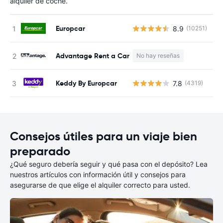
alquiler de coche.
Europcar
8.9
(10251)
N
Advantage Rent a Car
No hay reseñas
N
Keddy By Europcar
7.8
(4319)
N
Consejos útiles para un viaje bien
preparado
¿Qué seguro debería seguir y qué pasa con el depósito? Lea
nuestros artículos con información útil y consejos para
asegurarse de que elige el alquiler correcto para usted.