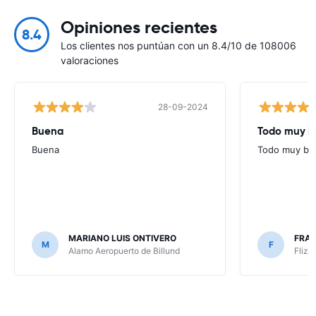
Opiniones recientes
8.4
Los clientes nos puntúan con un 8.4/10 de 108006
valoraciones
28-09-2024
Buena
Todo muy b
Buena
Todo muy bi
MARIANO LUIS ONTIVERO
FRAN
M
F
Alamo Aeropuerto de Billund
Flizz