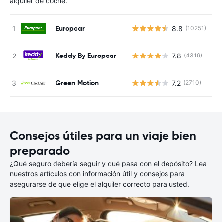
alquiler de coche.
Europcar
8.8
(10251)
N
Keddy By Europcar
7.8
(4319)
N
Green Motion
7.2
(2710)
N
Consejos útiles para un viaje bien
preparado
¿Qué seguro debería seguir y qué pasa con el depósito? Lea
nuestros artículos con información útil y consejos para
asegurarse de que elige el alquiler correcto para usted.