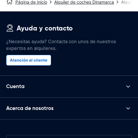
Página de inicio
Alquiler de coches Dinamarca
Alquiler
Ayuda y contacto
¿Necesitas ayuda? Contacta con unos de nuestros
expertos en alquileres.
Atención al cliente
Cuenta
Acerca de nosotros