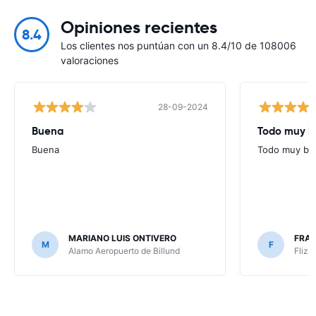
Opiniones recientes
8.4
Los clientes nos puntúan con un 8.4/10 de 108006
valoraciones
28-09-2024
Buena
Todo muy b
Buena
Todo muy bi
MARIANO LUIS ONTIVERO
FRAN
M
F
Alamo Aeropuerto de Billund
Flizz