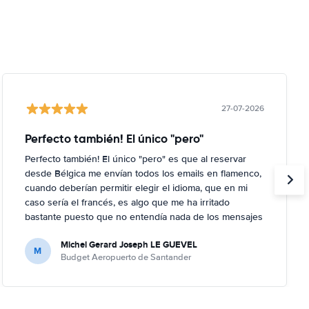
27-07-2026
Perfecto también! El único "pero"
Perfecto también! El único "pero" es que al reservar
desde Bélgica me envían todos los emails en flamenco,
cuando deberían permitir elegir el idioma, que en mi
caso sería el francés, es algo que me ha irritado
bastante puesto que no entendía nada de los mensajes
que me enviaban; por suerte no ha hecho falta, al no
Michel Gerard Joseph LE GUEVEL
haber ningún problema, pero en caso contrario...
M
Budget Aeropuerto de Santander