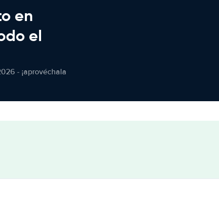
to en
odo el
2026 - ¡aprovéchala