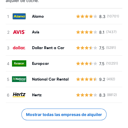
alquiler de coche.
Alamo
8.3
(10701)
N
Avis
8.1
(7437)
N
Dollar Rent a Car
7.5
(5291)
N
Europcar
7.5
(10251)
N
National Car Rental
9.2
(492)
N
Hertz
8.3
(8812)
N
Mostrar todas las empresas de alquiler