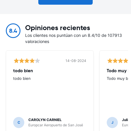
Opiniones recientes
8.4
Los clientes nos puntúan con un 8.4/10 de 107913
valoraciones
14-08-2024
todo bien
Todo muy bi
todo bien
Todo muy bie
CAROLYN CARNIEL
Juli
C
J
Europcar Aeropuerto de San José
Europ