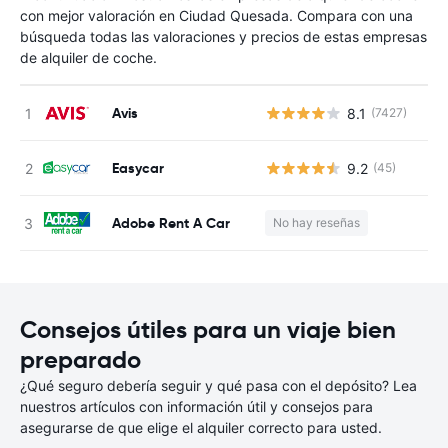
con mejor valoración en Ciudad Quesada. Compara con una
búsqueda todas las valoraciones y precios de estas empresas
de alquiler de coche.
Avis
8.1
(7427)
N
Easycar
9.2
(45)
N
Adobe Rent A Car
No hay reseñas
N
Consejos útiles para un viaje bien
preparado
¿Qué seguro debería seguir y qué pasa con el depósito? Lea
nuestros artículos con información útil y consejos para
asegurarse de que elige el alquiler correcto para usted.