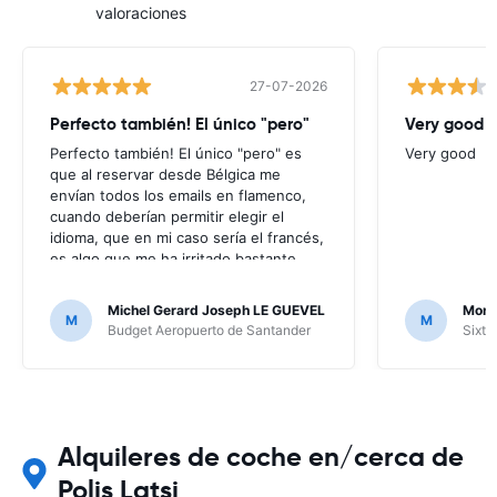
valoraciones
27-07-2026
Perfecto también! El único "pero"
Very good
Perfecto también! El único "pero" es
Very good
que al reservar desde Bélgica me
envían todos los emails en flamenco,
cuando deberían permitir elegir el
idioma, que en mi caso sería el francés,
es algo que me ha irritado bastante
puesto que no entendía nada de los
mensajes que me enviaban; por suerte
Michel Gerard Joseph LE GUEVEL
Moni
M
M
no ha hecho falta, al no haber ningún
Budget Aeropuerto de Santander
Sixt 
problema, pero en caso contrario...
Alquileres de coche en/cerca de
Polis Latsi