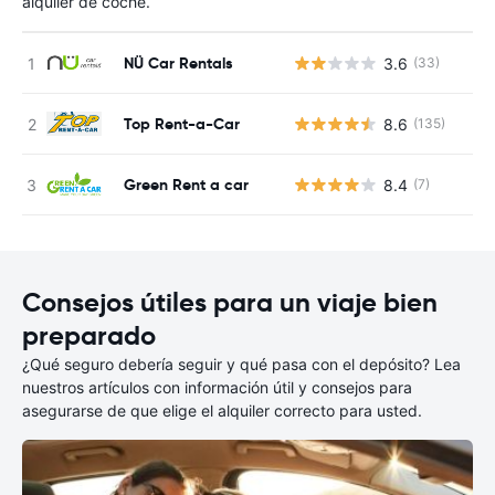
alquiler de coche.
NÜ Car Rentals
3.6
(33)
N
Top Rent-a-Car
8.6
(135)
N
Green Rent a car
8.4
(7)
N
Consejos útiles para un viaje bien
preparado
¿Qué seguro debería seguir y qué pasa con el depósito? Lea
nuestros artículos con información útil y consejos para
asegurarse de que elige el alquiler correcto para usted.