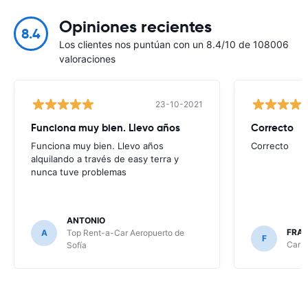
Opiniones recientes
8.4
Los clientes nos puntúan con un 8.4/10 de 108006
valoraciones
23-10-2021
Funciona muy bien. Llevo años
Correcto
Funciona muy bien. Llevo años
Correcto
alquilando a través de easy terra y
nunca tuve problemas
ANTONIO
FRA
A
Top Rent-a-Car Aeropuerto de
F
CarRe
Sofía