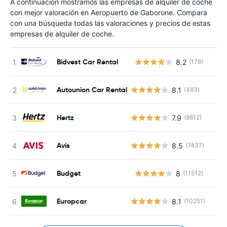
A continuación mostramos las empresas de alquiler de coche
con mejor valoración en Aeropuerto de Gaborone. Compara
con una búsqueda todas las valoraciones y precios de estas
empresas de alquiler de coche.
Bidvest Car Rental
8.2
(178)
N
Autounion Car Rental
8.1
(483)
Hertz
7.9
(8812)
Avis
8.5
(7437)
Budget
8
(11512)
N
Europcar
8.1
(10251)