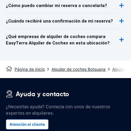
¿Cómo puedo cambiar mi reserva o cancelarla?
¿Cuándo recibiré una confirmación de mi reserva?
¿Qué empresas de alquiler de coches compara
EasyTerra Alquiler de Coches en esta ubicación?
Página de inicio
Alquiler de coches Botsuana
Alquiler 
Ayuda y contacto
¿Necesitas ayuda? Contacta con unos de nuestros
expertos en alquileres.
Atención al cliente