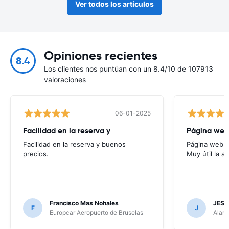
Ver todos los artículos
Opiniones recientes
8.4
Los clientes nos puntúan con un 8.4/10 de 107913
valoraciones
06-01-2025
Facilidad en la reserva y
Página web f
Facilidad en la reserva y buenos
Página web fác
precios.
Muy útil la a
Francisco Mas Nohales
JESU
F
J
Europcar Aeropuerto de Bruselas
Alamo