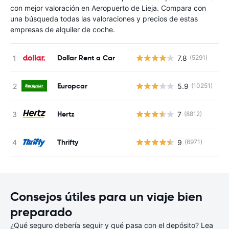
con mejor valoración en Aeropuerto de Lieja. Compara con
una búsqueda todas las valoraciones y precios de estas
empresas de alquiler de coche.
Dollar Rent a Car
7.8
(5291)
N
Europcar
5.9
(10251)
N
Hertz
7
(8812)
N
Thrifty
9
(6971)
N
Consejos útiles para un viaje bien
preparado
¿Qué seguro debería seguir y qué pasa con el depósito? Lea