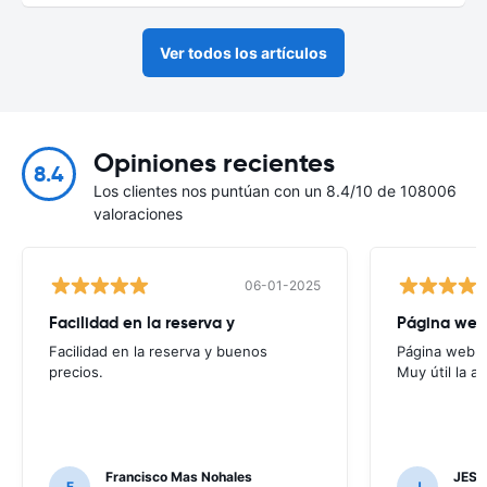
Ver todos los artículos
Opiniones recientes
8.4
Los clientes nos puntúan con un 8.4/10 de 108006
valoraciones
06-01-2025
Facilidad en la reserva y
Página web f
Facilidad en la reserva y buenos
Página web fác
precios.
Muy útil la a
Francisco Mas Nohales
JESU
F
J