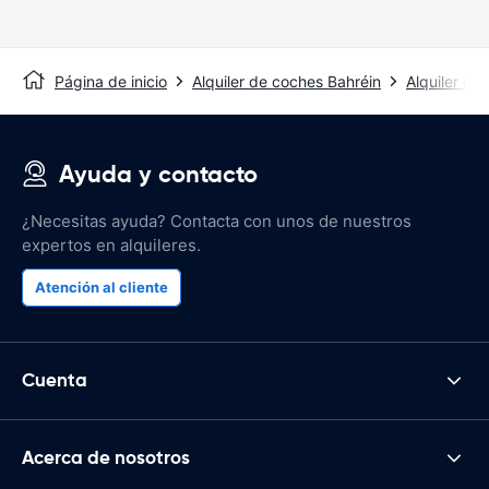
Página de inicio
Alquiler de coches Bahréin
Alquiler d
Ayuda y contacto
¿Necesitas ayuda? Contacta con unos de nuestros
expertos en alquileres.
Atención al cliente
Cuenta
Acerca de nosotros