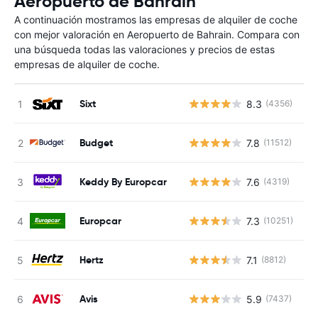
Aeropuerto de Bahrain
A continuación mostramos las empresas de alquiler de coche
con mejor valoración en Aeropuerto de Bahrain. Compara con
una búsqueda todas las valoraciones y precios de estas
empresas de alquiler de coche.
Sixt
8.3
(4356)
N
Budget
7.8
(11512)
N
Keddy By Europcar
7.6
(4319)
N
Europcar
7.3
(10251)
N
Hertz
7.1
(8812)
N
Avis
5.9
(7437)
N