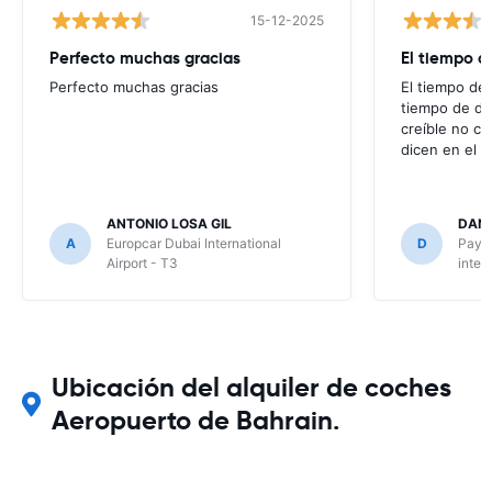
15-12-2025
Perfecto muchas gracias
El tiempo d
Perfecto muchas gracias
El tiempo de 
tiempo de de
creíble no co
dicen en el m
ANTONIO LOSA GIL
DANI
A
Europcar Dubai International
D
Payle
Airport - T3
inter
Ubicación del alquiler de coches
Aeropuerto de Bahrain.