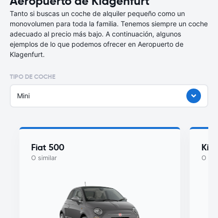
Aeropuerto de Klagenfurt
Tanto si buscas un coche de alquiler pequeño como un
monovolumen para toda la familia. Tenemos siempre un coche
adecuado al precio más bajo. A continuación, algunos
ejemplos de lo que podemos ofrecer en Aeropuerto de
Klagenfurt.
TIPO DE COCHE
Mini
Fiat 500
Kia
O similar
O sim