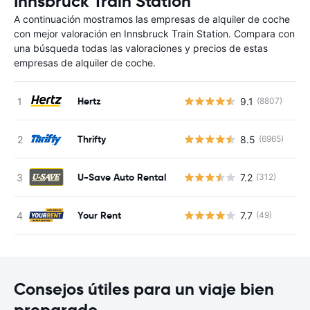
Innsbruck Train Station
A continuación mostramos las empresas de alquiler de coche
con mejor valoración en Innsbruck Train Station. Compara con
una búsqueda todas las valoraciones y precios de estas
empresas de alquiler de coche.
Hertz
9.1
(8807)
N
Thrifty
8.5
(6965)
N
U-Save Auto Rental
7.2
(312)
N
Your Rent
7.7
(49)
N
Consejos útiles para un viaje bien