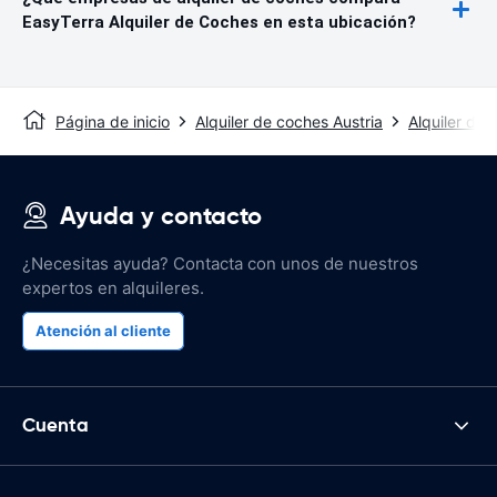
EasyTerra Alquiler de Coches en esta ubicación?
Página de inicio
Alquiler de coches Austria
Alquiler de
Ayuda y contacto
¿Necesitas ayuda? Contacta con unos de nuestros
expertos en alquileres.
Atención al cliente
Cuenta