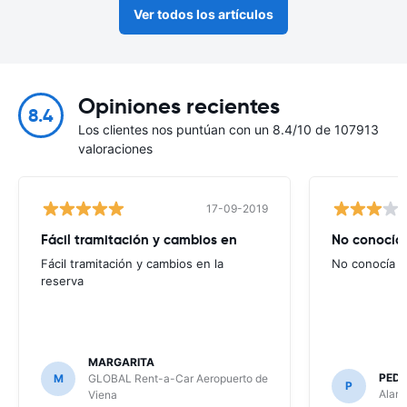
Ver todos los artículos
Opiniones recientes
8.4
Los clientes nos puntúan con un 8.4/10 de 107913
valoraciones
17-09-2019
Fácil tramitación y cambios en
No conocía
Fácil tramitación y cambios en la
No conocía e
reserva
MARGARITA
PEDR
M
GLOBAL Rent-a-Car Aeropuerto de
P
Alamo
Viena