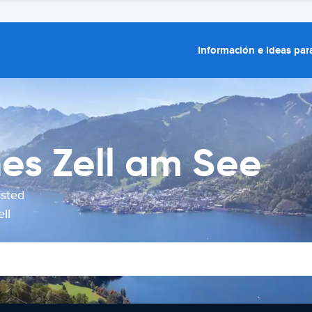
Información e ideas para
hes Zell am See
usted
ll