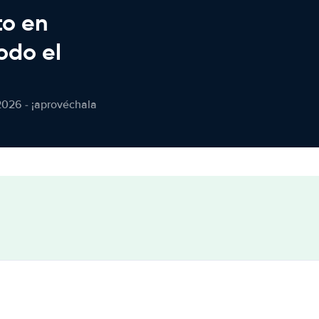
to en
odo el
2026 - ¡aprovéchala