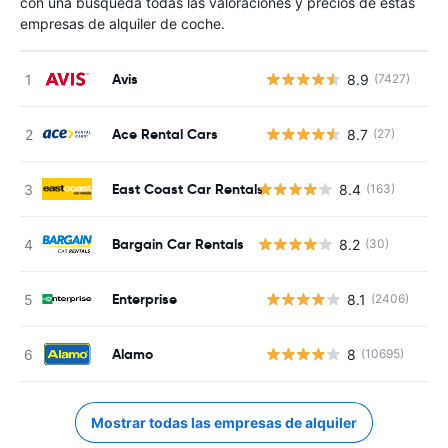
con una búsqueda todas las valoraciones y precios de estas
empresas de alquiler de coche.
Avis
8.9
(7427)
N
Ace Rental Cars
8.7
(27)
N
East Coast Car Rentals
8.4
(163)
Bargain Car Rentals
8.2
(30)
Enterprise
8.1
(2406)
N
Alamo
8
(10695)
N
Mostrar todas las empresas de alquiler