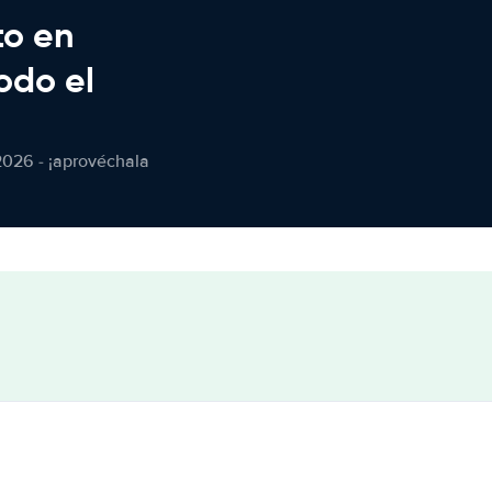
to en
odo el
2026 - ¡aprovéchala