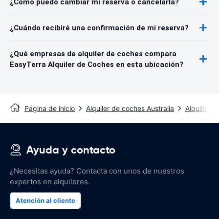
¿Cómo puedo cambiar mi reserva o cancelarla?
¿Cuándo recibiré una confirmación de mi reserva?
¿Qué empresas de alquiler de coches compara
EasyTerra Alquiler de Coches en esta ubicación?
Página de inicio
Alquiler de coches Australia
Alquiler d
Ayuda y contacto
¿Necesitas ayuda? Contacta con unos de nuestros
expertos en alquileres.
Atención al cliente