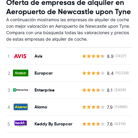
Oferta de empresas de alquiler en
Aeropuerto de Newcastle upon Tyne
A continuación mostramos las empresas de alquiler de coche
con mejor valoración en Aeropuerto de Newcastle upon Tyne.
Compara con una búsqueda todas las valoraciones y precios
de estas empresas de alquiler de coche.
Avis
8.9
(7427)
N
Europcar
8.4
(10239)
N
Enterprise
8.1
(2406)
N
Alamo
7.9
(10695)
N
Keddy By Europcar
7.6
(4316)
N