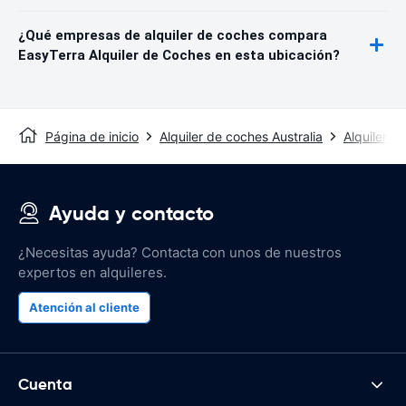
¿Qué empresas de alquiler de coches compara
EasyTerra Alquiler de Coches en esta ubicación?
Página de inicio
Alquiler de coches Australia
Alquiler 
Ayuda y contacto
¿Necesitas ayuda? Contacta con unos de nuestros
expertos en alquileres.
Atención al cliente
Cuenta