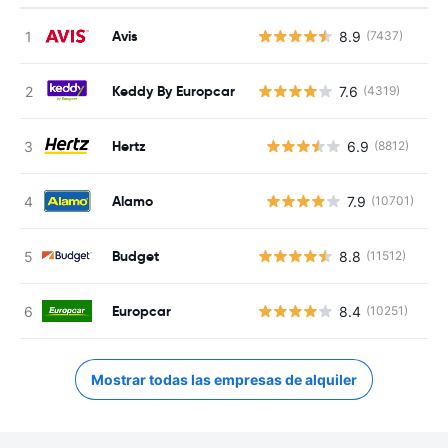
Avis
8.9
(7437)
Keddy By Europcar
7.6
(4319)
Hertz
6.9
(8812)
N
Alamo
7.9
(10701)
N
Budget
8.8
(11512)
Europcar
8.4
(10251)
Mostrar todas las empresas de alquiler