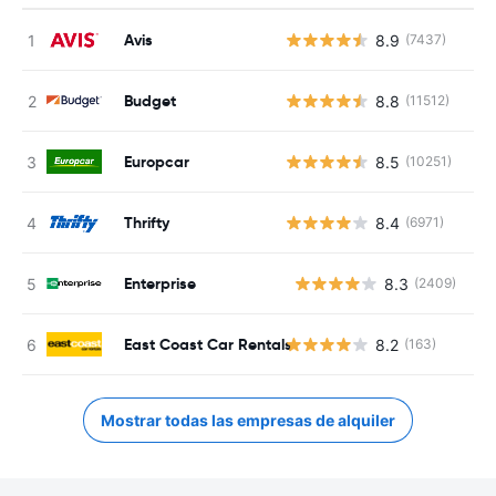
Avis
8.9
(7437)
Budget
8.8
(11512)
Europcar
8.5
(10251)
Thrifty
8.4
(6971)
Enterprise
8.3
(2409)
N
East Coast Car Rentals
8.2
(163)
Mostrar todas las empresas de alquiler