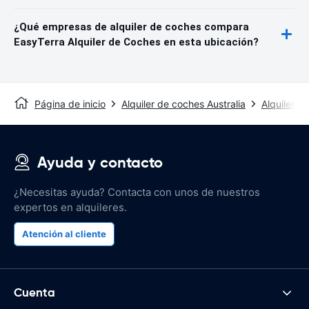
¿Qué empresas de alquiler de coches compara
EasyTerra Alquiler de Coches en esta ubicación?
Página de inicio
Alquiler de coches Australia
Alquiler d
Ayuda y contacto
¿Necesitas ayuda? Contacta con unos de nuestros
expertos en alquileres.
Atención al cliente
Cuenta