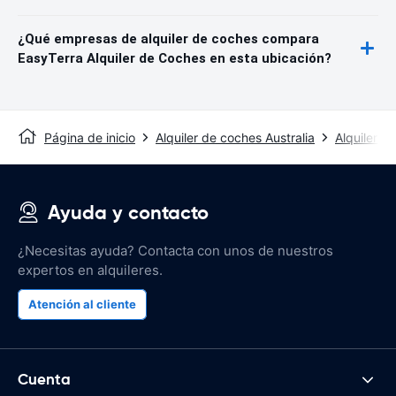
¿Qué empresas de alquiler de coches compara
EasyTerra Alquiler de Coches en esta ubicación?
Página de inicio
Alquiler de coches Australia
Alquiler d
Ayuda y contacto
¿Necesitas ayuda? Contacta con unos de nuestros
expertos en alquileres.
Atención al cliente
Cuenta