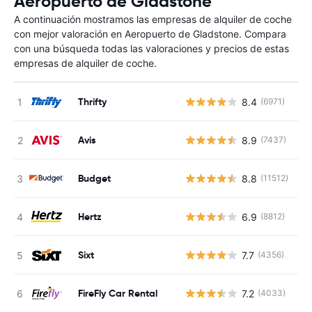
Aeropuerto de Gladstone
A continuación mostramos las empresas de alquiler de coche
con mejor valoración en Aeropuerto de Gladstone. Compara
con una búsqueda todas las valoraciones y precios de estas
empresas de alquiler de coche.
Thrifty
8.4
(6971)
N
Avis
8.9
(7437)
N
Budget
8.8
(11512)
N
Hertz
6.9
(8812)
N
Sixt
7.7
(4356)
N
FireFly Car Rental
7.2
(4033)
N