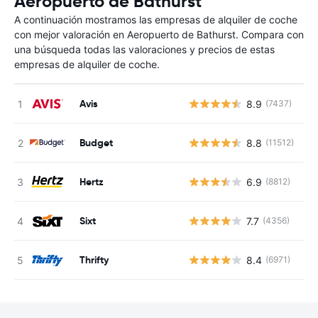
Aeropuerto de Bathurst
A continuación mostramos las empresas de alquiler de coche
con mejor valoración en Aeropuerto de Bathurst. Compara con
una búsqueda todas las valoraciones y precios de estas
empresas de alquiler de coche.
Avis
8.9
(7437)
N
Budget
8.8
(11512)
N
Hertz
6.9
(8812)
N
Sixt
7.7
(4356)
N
Thrifty
8.4
(6971)
N