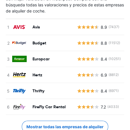
búsqueda todas las valoraciones y precios de estas empresas
de alquiler de coche.
Avis
8.9
(7437)
N
Budget
8.8
(11512)
N
Europcar
8.4
(10251)
N
Hertz
6.9
(8812)
N
Thrifty
8.4
(6971)
N
FireFly Car Rental
7.2
(4033)
N
Mostrar todas las empresas de alquiler