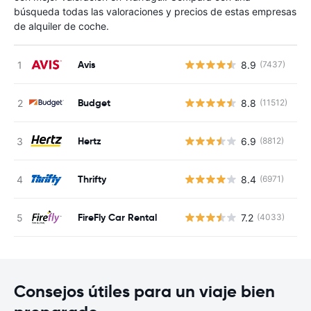
búsqueda todas las valoraciones y precios de estas empresas
de alquiler de coche.
Avis
8.9
(7437)
N
Budget
8.8
(11512)
N
Hertz
6.9
(8812)
N
Thrifty
8.4
(6971)
N
FireFly Car Rental
7.2
(4033)
N
Consejos útiles para un viaje bien