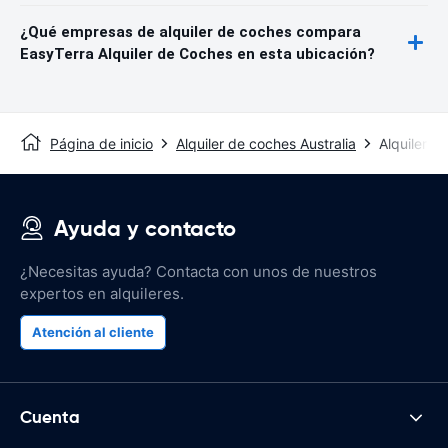
¿Qué empresas de alquiler de coches compara
EasyTerra Alquiler de Coches en esta ubicación?
Página de inicio
Alquiler de coches Australia
Alquiler d
Ayuda y contacto
¿Necesitas ayuda? Contacta con unos de nuestros
expertos en alquileres.
Atención al cliente
Cuenta