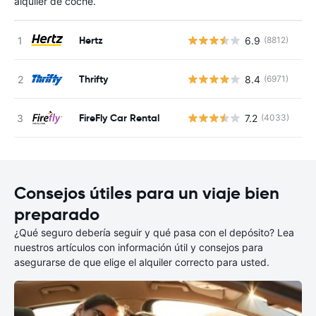
alquiler de coche.
Hertz
6.9
(8812)
N
Thrifty
8.4
(6971)
N
FireFly Car Rental
7.2
(4033)
N
Consejos útiles para un viaje bien
preparado
¿Qué seguro debería seguir y qué pasa con el depósito? Lea
nuestros artículos con información útil y consejos para
asegurarse de que elige el alquiler correcto para usted.