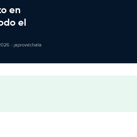
to en
odo el
2026 - ¡aprovéchala