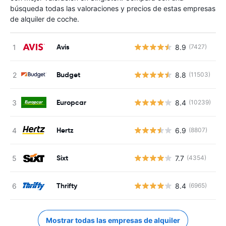
búsqueda todas las valoraciones y precios de estas empresas
de alquiler de coche.
Avis
8.9
(7427)
N
Budget
8.8
(11503)
N
Europcar
8.4
(10239)
N
Hertz
6.9
(8807)
N
Sixt
7.7
(4354)
N
Thrifty
8.4
(6965)
N
Mostrar todas las empresas de alquiler