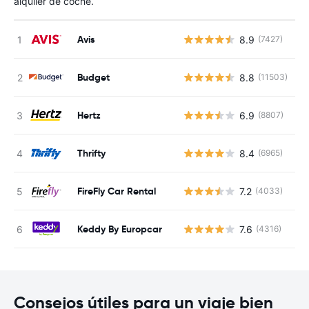
alquiler de coche.
Avis
8.9
(7427)
N
Budget
8.8
(11503)
N
Hertz
6.9
(8807)
N
Thrifty
8.4
(6965)
N
FireFly Car Rental
7.2
(4033)
N
Keddy By Europcar
7.6
(4316)
N
Consejos útiles para un viaje bien