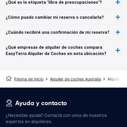
¿Qué es la etiqueta "libre de preocupaciones"?
¿Cómo puedo cambiar mi reserva o cancelarla?
¿Cuándo recibiré una confirmación de mi reserva?
¿Qué empresas de alquiler de coches compara
EasyTerra Alquiler de Coches en esta ubicación?
Página de inicio
Alquiler de coches Australia
Alquiler d
Ayuda y contacto
¿Necesitas ayuda? Contacta con unos de nuestros
expertos en alquileres.