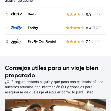
alquiler de coche.
Hertz
6.9
(8812)
N
Thrifty
8.4
(6971)
N
FireFly Car Rental
7.2
(4033)
N
Consejos útiles para un viaje bien
preparado
¿Qué seguro debería seguir y qué pasa con el depósito? Lea
nuestros artículos con información útil y consejos para
asegurarse de que elige el alquiler correcto para usted.