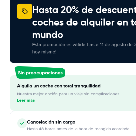
Hasta 20% de descuen
coches de alquiler en t
mundo
Esta promoción es válida hasta 11 de agosto de 
hoy mismo!
Sin preocupaciones
Alquila un coche con total tranquilidad
Nuestra mejor opción para un viaje sin complicaciones.
Leer más
Cancelación
sin cargo
Hasta 48 horas antes de la hora de recogida acordada