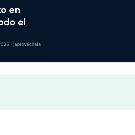
to en
odo el
2026 - ¡aprovéchala