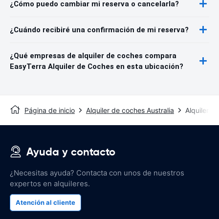
¿Cómo puedo cambiar mi reserva o cancelarla?
¿Cuándo recibiré una confirmación de mi reserva?
¿Qué empresas de alquiler de coches compara
EasyTerra Alquiler de Coches en esta ubicación?
Página de inicio
Alquiler de coches Australia
Alquiler d
Ayuda y contacto
¿Necesitas ayuda? Contacta con unos de nuestros
expertos en alquileres.
Atención al cliente