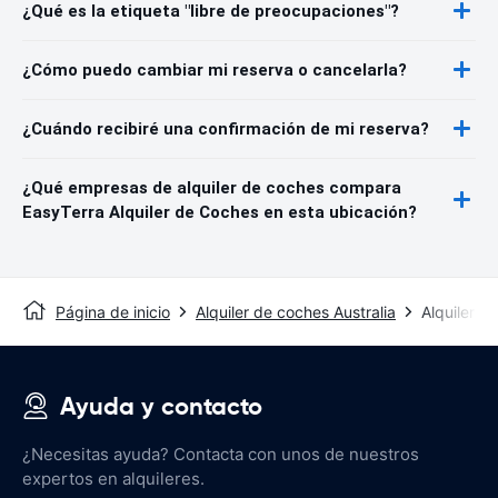
¿Qué es la etiqueta "libre de preocupaciones"?
¿Cómo puedo cambiar mi reserva o cancelarla?
¿Cuándo recibiré una confirmación de mi reserva?
¿Qué empresas de alquiler de coches compara
EasyTerra Alquiler de Coches en esta ubicación?
Página de inicio
Alquiler de coches Australia
Alquiler 
Ayuda y contacto
¿Necesitas ayuda? Contacta con unos de nuestros
expertos en alquileres.