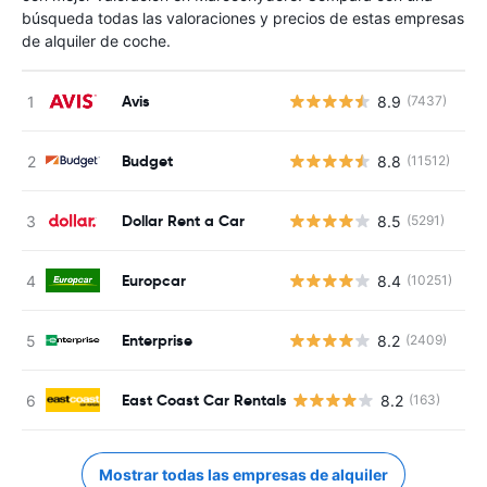
búsqueda todas las valoraciones y precios de estas empresas
de alquiler de coche.
Avis
8.9
(7437)
N
Budget
8.8
(11512)
N
Dollar Rent a Car
8.5
(5291)
N
Europcar
8.4
(10251)
N
Enterprise
8.2
(2409)
N
East Coast Car Rentals
8.2
(163)
Mostrar todas las empresas de alquiler